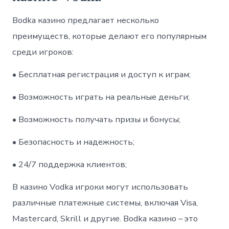
Вodka казино предлагает несколько
преимуществ, которые делают его популярным
среди игроков:
• Бесплатная регистрация и доступ к играм;
• Возможность играть на реальные деньги;
• Возможность получать призы и бонусы;
• Безопасность и надежность;
• 24/7 поддержка клиентов;
В казино Vodka игроки могут использовать
различные платежные системы, включая Visa,
Mastercard, Skrill и другие. Вodka казино – это