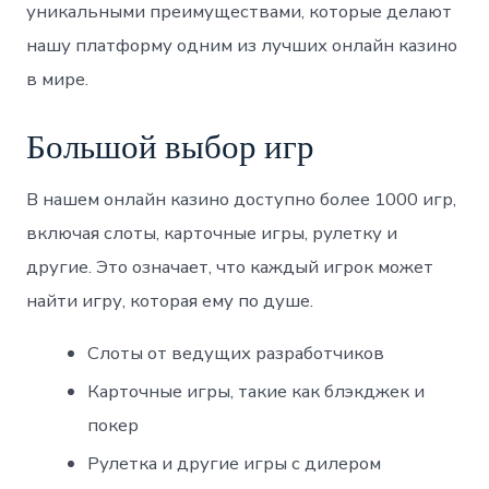
уникальными преимуществами, которые делают
нашу платформу одним из лучших онлайн казино
в мире.
Большой выбор игр
В нашем онлайн казино доступно более 1000 игр,
включая слоты, карточные игры, рулетку и
другие. Это означает, что каждый игрок может
найти игру, которая ему по душе.
Слоты от ведущих разработчиков
Карточные игры, такие как блэкджек и
покер
Рулетка и другие игры с дилером