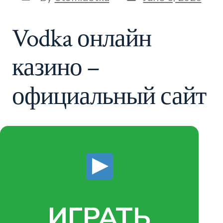
date
author
Vodka онлайн
казино –
официальный сайт
ИГРАТЬ