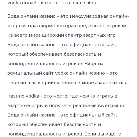
vodka онлайн казино – это ваш выбор.
Вода онлайн казино – это международная онлайн-
игорная платформа, которая предлагает игрокам
из всего мира широкий спектр азартных игр.
Вода онлайн казино – это официальный сайт,
который обеспечивает безопасность и
конфиденциальность игроков. Вход на
официальный сайт vodka онлайн казино – это
первый шаг к приключению в мире азартных игр.
Казино vodka – это место, где можно играть в
азартные игры и получать реальные выигрыши.
Вода онлайн казино – это официальный сайт,
который обеспечивает безопасность и
конфиденциальность игроков. Если вы ищете