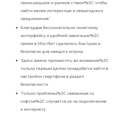
происшедших и рынков ставок%2C чтобы
найти менее интересные и невыгодного
предложения.”
Благодаря бессознательно понятному
интерфейсу и удобной навигации%2C
проем в Мостбет сделалось быстрым и
безопасно для каждого игрока.
Здесь важно прихватить во внимание%2C
только первым делом понадобятся зайти в
настройки смартфона в раздел
безопасности.
Только проблемы%2C связанные со
софтом%2C случается из-за подключения
к интернету.