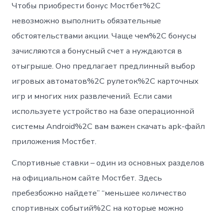
Чтобы приобрести бонус Мостбет%2C
невозможно выполнить обязательные
обстоятельствами акции. Чаще чем%2C бонусы
зачисляются а бонусный счет а нуждаются в
отыгрыше. Оно предлагает предлинный выбор
игровых автоматов%2C рулеток%2C карточных
игр и многих них развлечений. Если сами
используете устройство на базе операционной
системы Android%2C вам важен скачать apk-файл
приложения Мостбет.
Спортивные ставки – один из основных разделов
на официальном сайте Мостбет. Здесь
пребезбожно найдете” “меньшее количество
спортивных событий%2C на которые можно