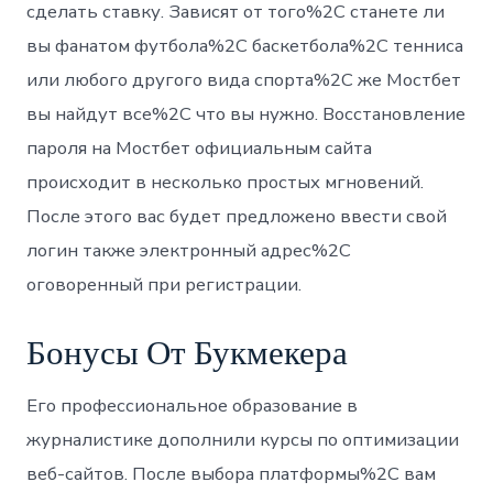
сделать ставку. Зависят от того%2C станете ли
вы фанатом футбола%2C баскетбола%2C тенниса
или любого другого вида спорта%2C же Мостбет
вы найдут все%2C что вы нужно. Восстановление
пароля на Мостбет официальным сайта
происходит в несколько простых мгновений.
После этого вас будет предложено ввести свой
логин также электронный адрес%2C
оговоренный при регистрации.
Бонусы От Букмекера
Его профессиональное образование в
журналистике дополнили курсы по оптимизации
веб-сайтов. После выбора платформы%2C вам