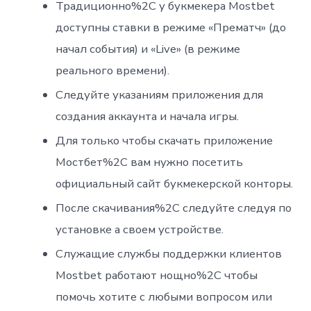
Традиционно%2C у букмекера Mostbet
доступны ставки в режиме «Прематч» (до
начал события) и «Live» (в режиме
реального времени).
Следуйте указаниям приложения для
создания аккаунта и начала игры.
Для только чтобы скачать приложение
Мостбет%2C вам нужно посетить
официальный сайт букмекерской конторы.
После скачивания%2C следуйте следуя по
установке а своем устройстве.
Служащие службы поддержки клиентов
Mostbet работают нощно%2C чтобы
помочь хотите с любыми вопросом или