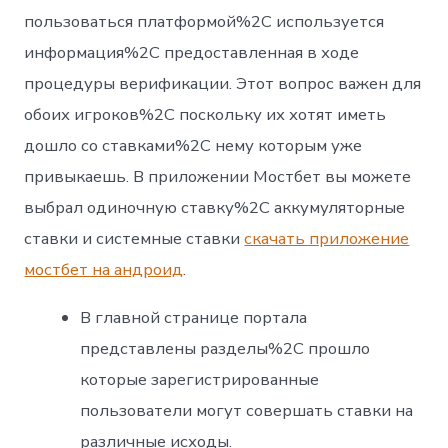
пользоваться платформой%2C используется
информация%2C предоставленная в ходе
процедуры верификации. Этот вопрос важен для
обоих игроков%2C поскольку их хотят иметь
дошло со ставками%2C нему которым уже
привыкаешь. В приложении Мостбет вы можете
выбрал одиночную ставку%2C аккумуляторные
ставки и системные ставки
скачать приложение
мостбет на андроид
.
В главной странице портала
представлены разделы%2C прошло
которые зарегистрированные
пользователи могут совершать ставки на
различные исходы.