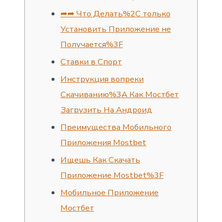
➦➦ Что Делать%2C только
Установить Приложение не
Получается%3F
Ставки в Спорт
Инструкция вопреки
Скачиванию%3A Как Мостбет
Загрузить На Андроид
Преимущества Мобильного
Приложения Mostbet
Ищешь Как Скачать
Приложение Mostbet%3F
Мобильное Приложение
Мостбет