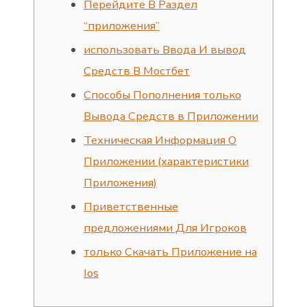
Перейдите В Раздел
“приложения”
использовать Ввода И вывод
Средств В Мостбет
Способы Пополнения только
Вывода Средств в Приложении
Техническая Информация О
Приложении (характеристики
Приложения)
Приветственные
предложениями Для Игроков
только Скачать Приложение на
Ios