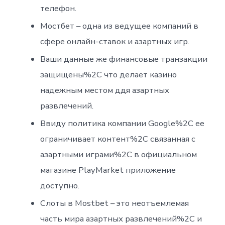
телефон.
Мостбет – одна из ведущее компаний в
сфере онлайн-ставок и азартных игр.
Ваши данные же финансовые транзакции
защищены%2C что делает казино
надежным местом ддя азартных
развлечений.
Ввиду политика компании Google%2C ее
ограничивает контент%2C связанная с
азартными играми%2C в официальном
магазине PlayMarket приложение
доступно.
Слоты в Mostbet – это неотъемлемая
часть мира азартных развлечений%2C и