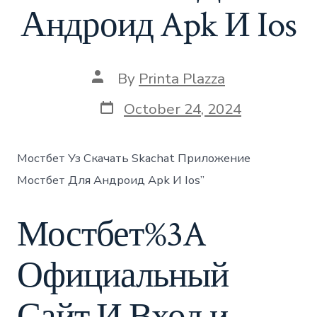
Андроид Apk И Ios
Post
By
Printa Plazza
author
Post
October 24, 2024
date
Мостбет Уз Скачать Skachat Приложение
Мостбет Для Андроид Apk И Ios”
Мостбет%3A
Официальный