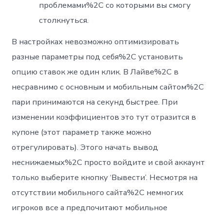
проблемами%2C со которыми вы смогу
столкнуться.
В настройках невозможно оптимизировать
разные параметры под себя%2C установить
опцию ставок же один клик. В Лайве%2C в
несравнимо с основным и мобильным сайтом%2C
пари принимаются на секунд быстрее. При
изменении коэффициентов это тут отразится в
купоне (этот параметр также можно
отрегулировать). Этого начать вывод
неснижаемых%2C просто войдите и свой аккаунт
только выберите кнопку ‘Вывести’. Несмотря на
отсутствии мобильного сайта%2C немногих
игроков все а предпочитают мобильное