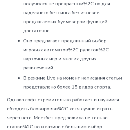
получился не прекрасным%2C но для
надежного беттинга без изысков
предлагаемых букмекером функций
достаточно.
Оно предлагает предлинный выбор
игровых автоматов%2C рулеток%2C
карточных игр и многих других
развлечений.
В режиме Live на момент написания статьи
представлено более 15 видов спорта.
Однако софт стремительно работает и научимся
обходить блокировки%2C хотя лучше играть
через него. Мостбет предложила не только
ставки%2C но и казино с большим выбор