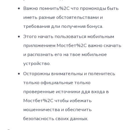
Важно помнить%2C что промокоды быть
иметь разные обстоятельствами и
требования дли получения бонуса.
Этого начать пользоваться мобильным
приложением Мостбет%2C важно скачать
и распознать его на твое мобильное
устройство.
Осторожны внимательны и поленитесь
только официальные только
проверенные источники ддя входа в
Мостбет%2C чтобы избежать
мошенничества и обеспечить
безопасность своих данных.