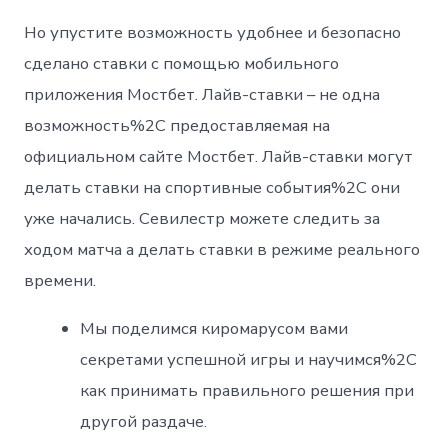
Но упустите возможность удобнее и безопасно
сделано ставки с помощью мобильного
приложения Мостбет. Лайв-ставки – не одна
возможность%2C предоставляемая на
официальном сайте Мостбет. Лайв-ставки могут
делать ставки на спортивные события%2C они
уже начались. Севилестр можете следить за
ходом матча а делать ставки в режиме реального
времени.
Мы поделимся киромарусом вами
секретами успешной игры и научимся%2C
как принимать правильного решения при
другой раздаче.