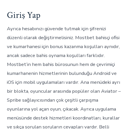
Giriş Yap
Ayrıca hesabınızı güvende tutmak için şifrenizi
düzenli olarak değiştirmelisiniz. Mostbet bahisçi ofisi
ve kumarhanesi için bonus kazanma koşulları aynıdır,
ancak sadece bahis oynama koşulları farklıdır.
Mostbet’in hem bahis bürosunun hem de çevrimiçi
kumarhanenin hizmetlerinin bulunduğu Android ve
iOS için mobil uygulamaları vardır. Ana menüdeki ayrı
bir blokta, oyuncular arasında popüler olan Aviator –
Spribe sağlayıcısından çok çeşitli çarpışma
oyunlarına yol açan oyun, çıkacak. Ayrıca uygulama
menüsünde destek hizmetleri koordinatları, kurallar
ve sıkça sorulan soruların cevapları vardır. Belli