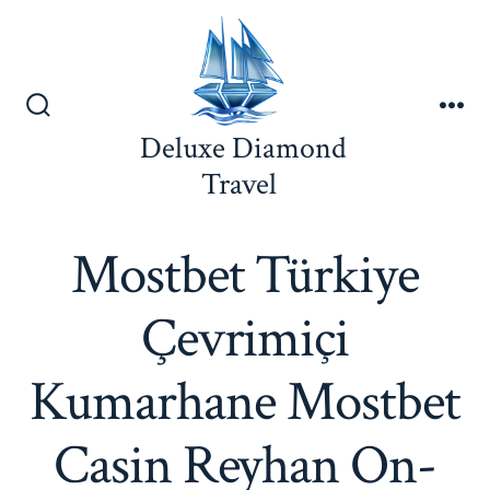
Skip
to
content
Search
Me
Deluxe Diamond
Toggle
Travel
Mostbet Türkiye
Çevrimiçi
Kumarhane Mostbet
Casin Reyhan On-