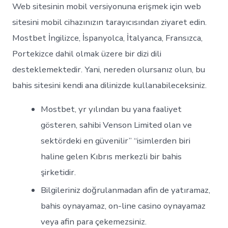
Web sitesinin mobil versiyonuna erişmek için web
sitesini mobil cihazınızın tarayıcısından ziyaret edin.
Mostbet İngilizce, İspanyolca, İtalyanca, Fransızca,
Portekizce dahil olmak üzere bir dizi dili
desteklemektedir. Yani, nereden olursanız olun, bu
bahis sitesini kendi ana dilinizde kullanabileceksiniz.
Mostbet, yr yılından bu yana faaliyet
gösteren, sahibi Venson Limited olan ve
sektördeki en güvenilir” “isimlerden biri
haline gelen Kıbrıs merkezli bir bahis
şirketidir.
Bilgileriniz doğrulanmadan afin de yatıramaz,
bahis oynayamaz, on-line casino oynayamaz
veya afin para çekemezsiniz.