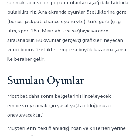
sunmaktadır ve en popüler olanları aşağıdaki tabloda
bulabilirsiniz. Ana ekranda oyunlar özelliklerine göre
(bonus, jackpot, chance oyunu vb. ), türe göre (çizgi
film, spor, 18+, Mısır vb. ) ve sağlayıcıya göre
sıralanabilir. Bu oyunlar gerçekçi grafikler, heyecan
verici bonus özellikler empieza büyük kazanma şansı
ile beraber gelir.
Sunulan Oyunlar
Mostbet daha sonra belgelerinizi inceleyecek
empieza oynamak için yasal yaşta olduğunuzu
onaylayacaktır.”
Müşterilerin, teklifi anladığından ve kriterleri yerine