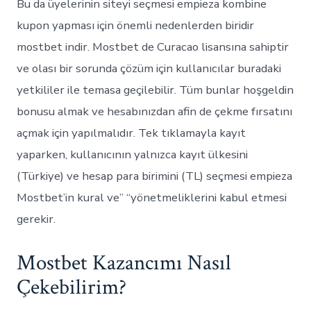
Bu da üyelerinin siteyi seçmesi empieza kombine
kupon yapması için önemli nedenlerden biridir
mostbet indir. Mostbet de Curacao lisansına sahiptir
ve olası bir sorunda çözüm için kullanıcılar buradaki
yetkililer ile temasa geçilebilir. Tüm bunlar hoşgeldin
bonusu almak ve hesabınızdan afin de çekme fırsatını
açmak için yapılmalıdır. Tek tıklamayla kayıt
yaparken, kullanıcının yalnızca kayıt ülkesini
(Türkiye) ve hesap para birimini (TL) seçmesi empieza
Mostbet’in kural ve” “yönetmeliklerini kabul etmesi
gerekir.
Mostbet Kazancımı Nasıl
Çekebilirim?