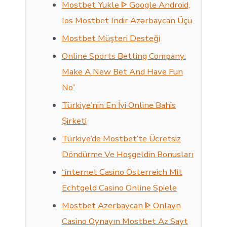
Mostbet Yukle ᐈ Google Android,
Ios Mostbet Indir Azərbaycan Üçü
Mostbet Müşteri Desteği
Online Sports Betting Company:
Make A New Bet And Have Fun
No”
Türkiye’nin En İyi Online Bahis
Şirketi
Türkiye’de Mostbet’te Ücretsiz
Döndürme Ve Hoşgeldin Bonusları
“internet Casino Österreich Mit
Echtgeld Casino Online Spiele
Mostbet Azerbaycan ᐈ Onlayn
Casino Oynayın Mostbet Az Sayt