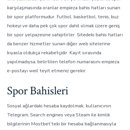
karşılaşmasında oranlar empieza bahis hatları sunan
bir spor platformudur. Futbol, basketbol, tenis, buz
hokeyi ve daha pek çok spor dahil olmak üzere geniş
bir spor yelpazesine sahiptirler. Sitedeki bahis hatları
da benzer hizmetler sunan diğer web sitelerine
kıyasla oldukça rekabetçidir. Kayıt sırasında
yapılmadıysa, belirtilen telefon numarasını empieza
e-postayı weil teyit etmeniz gerekir.
Spor Bahisleri
Sosyal ağlardaki hesaba kaydolmak, kullanıcının
Telegram, Search engines veya Steam ile kimlik
bilgilerinin Mostbet’teki bir hesaba bağlanmasıyla