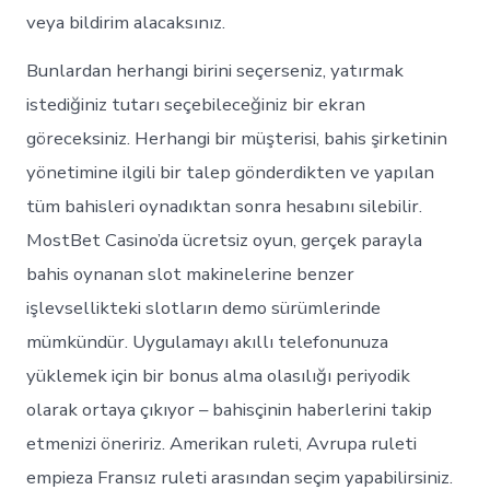
veya bildirim alacaksınız.
Bunlardan herhangi birini seçerseniz, yatırmak
istediğiniz tutarı seçebileceğiniz bir ekran
göreceksiniz. Herhangi bir müşterisi, bahis şirketinin
yönetimine ilgili bir talep gönderdikten ve yapılan
tüm bahisleri oynadıktan sonra hesabını silebilir.
MostBet Casino’da ücretsiz oyun, gerçek parayla
bahis oynanan slot makinelerine benzer
işlevsellikteki slotların demo sürümlerinde
mümkündür. Uygulamayı akıllı telefonunuza
yüklemek için bir bonus alma olasılığı periyodik
olarak ortaya çıkıyor – bahisçinin haberlerini takip
etmenizi öneririz. Amerikan ruleti, Avrupa ruleti
empieza Fransız ruleti arasından seçim yapabilirsiniz.