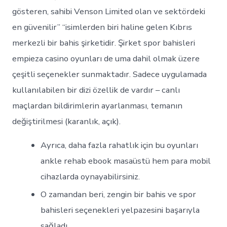
gösteren, sahibi Venson Limited olan ve sektördeki
en güvenilir” “isimlerden biri haline gelen Kıbrıs
merkezli bir bahis şirketidir. Şirket spor bahisleri
empieza casino oyunları de uma dahil olmak üzere
çeşitli seçenekler sunmaktadır. Sadece uygulamada
kullanılabilen bir dizi özellik de vardır – canlı
maçlardan bildirimlerin ayarlanması, temanın
değiştirilmesi (karanlık, açık).
Ayrıca, daha fazla rahatlık için bu oyunları
ankle rehab ebook masaüstü hem para mobil
cihazlarda oynayabilirsiniz.
O zamandan beri, zengin bir bahis ve spor
bahisleri seçenekleri yelpazesini başarıyla
sağladı.