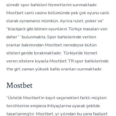
süredir spor bahisleri hizmetlerini sunmaktadır.
Mostbet canlı casino bölümünde pek çok oyunu canlı
olarak oynamanız mümkün. Ayrıca rulet, poker ve”
“blackjack gibi bilinen oyunların Türkçe masaları von
daher” “bulunmakta. Spor bahislerinde verilen
oranlar bakımından Mostbet neredeyse bütün
siteleri geride bırakmaktadır. Türkiye’de hizmet
veren sitelere kıyasla Mostbet TR spor bahislerinde
the girl zaman yüksek bahis oranları sunmaktadır.
Mostbet
“Üstelik Mostbet’in kayıt seçenekleri farklı müşteri
tercihlerine empieza ihtiyaçlarına uyacak şekilde
tasarlanmıştır. Mostbet, yr yılından bu yana faaliyet