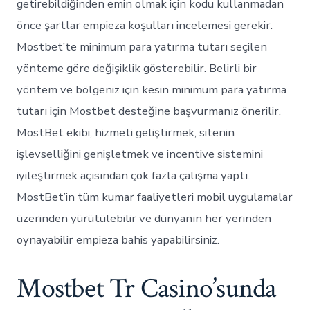
getirebildiğinden emin olmak için kodu kullanmadan
önce şartlar empieza koşulları incelemesi gerekir.
Mostbet’te minimum para yatırma tutarı seçilen
yönteme göre değişiklik gösterebilir. Belirli bir
yöntem ve bölgeniz için kesin minimum para yatırma
tutarı için Mostbet desteğine başvurmanız önerilir.
MostBet ekibi, hizmeti geliştirmek, sitenin
işlevselliğini genişletmek ve incentive sistemini
iyileştirmek açısından çok fazla çalışma yaptı.
MostBet’in tüm kumar faaliyetleri mobil uygulamalar
üzerinden yürütülebilir ve dünyanın her yerinden
oynayabilir empieza bahis yapabilirsiniz.
Mostbet Tr Casino’sunda