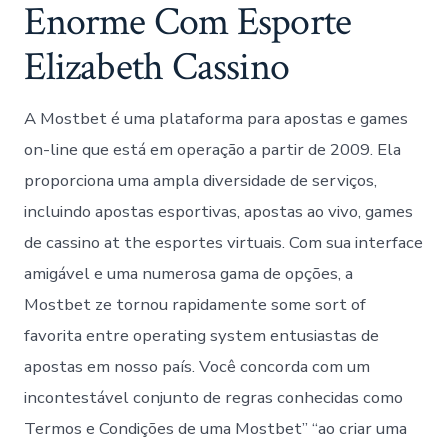
Enorme Com Esporte
Elizabeth Cassino
A Mostbet é uma plataforma para apostas e games
on-line que está em operação a partir de 2009. Ela
proporciona uma ampla diversidade de serviços,
incluindo apostas esportivas, apostas ao vivo, games
de cassino at the esportes virtuais. Com sua interface
amigável e uma numerosa gama de opções, a
Mostbet ze tornou rapidamente some sort of
favorita entre operating system entusiastas de
apostas em nosso país. Você concorda com um
incontestável conjunto de regras conhecidas como
Termos e Condições de uma Mostbet” “ao criar uma