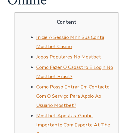
Online
Content
Inicie A Sessão Mhh Sua Conta
Mostbet Casino
Jogos Populares No Mostbet
Como Fazer O Cadastro E Login No
Mostbet Brasil?
Como Posso Entrar Em Contacto
Com O Serviço Para Apoio Ao
Usuario Mostbet?
Mostbet Apostas: Ganhe
Importante Com Esporte At The