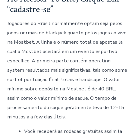
“cadastre-se”
Jogadores do Brasil normalmente optam seja pelos
jogos normais de blackjack quanto pelos jogos ao vivo
na Mostbet. A linha é o número total de apostas la
cual a Mostbet aceitará em um evento esportivo
específico. A primeira parte contém operating
system resultados mais significativas, tais como some
sort of pontuação final, totais e handicaps. O valor
mínimo sobre depósito na Mostbet é de 40 BRL,
assim como o valor mínimo de saque. O tempo de
processamento do saque geralmente leva de 12-15
minutos a a few dias úteis.
Você receberá as rodadas gratuitas assim la