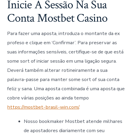
Inicie A Sessão Na Sua
Conta Mostbet Casino
Para fazer uma aposta, introduza o montante da ex
profeso e clique em ‘Confirmar’. Para preservar as
suas informações sensíveis, certifique-se de que está
some sort of iniciar sessão em uma ligação segura.
Deverá também alterar rotineiramente a sua
palavra-passe para manter some sort of sua conta
feliz y sana. Uma aposta combinada é uma aposta que
cobre várias posições ao ainda tempo
https://mostbet-brasil-win.com/
.
Nosso bookmaker Mostbet atende milhares
de apostadores diariamente com seu