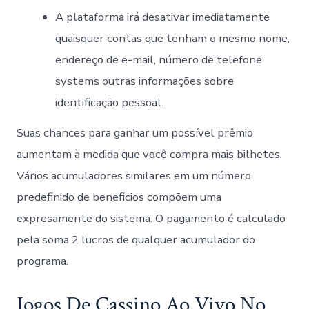
A plataforma irá desativar imediatamente
quaisquer contas que tenham o mesmo nome,
endereço de e-mail, número de telefone
systems outras informações sobre
identificação pessoal.
Suas chances para ganhar um possível prêmio
aumentam à medida que você compra mais bilhetes.
Vários acumuladores similares em um número
predefinido de beneficios compõem uma
expresamente do sistema. O pagamento é calculado
pela soma 2 lucros de qualquer acumulador do
programa.
Jogos De Cassino Ao Vivo No