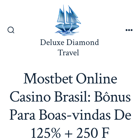
Skip
to
content
Search
Me
Deluxe Diamond
Toggle
Travel
Mostbet Online
Casino Brasil: Bônus
Para Boas-vindas De
125% + 250 F