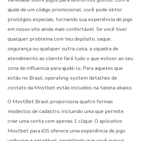
ajuda de um código promocional, você pode obter
privilégios especiais, tornando sua experiência de jogo
em nosso site ainda mais confortável. Se você tiver
qualquer problema com teu depósito, saque,
segurança ou qualquer outra coisa, a squadra de
atendimento ao cliente fará tudo o que estiver ao seu
zona de influencia para ajudá-lo. Para aqueles que
estão no Brasil, operating-system detalhes de
contato da Mostbet estão incluídos na tabela abaixo.
O MostBet Brasil proporciona quatro formas
modestos de cadastro, incluindo uma que permite
criar uma conta com apenas 1 clique. O aplicativo
Mostbet para iOS oferece uma experiência de jogo
uniforme e agradável, permitindo que você acesse