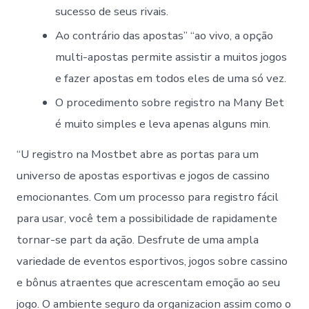
sucesso de seus rivais.
Ao contrário das apostas” “ao vivo, a opção
multi-apostas permite assistir a muitos jogos
e fazer apostas em todos eles de uma só vez.
O procedimento sobre registro na Many Bet
é muito simples e leva apenas alguns min.
“U registro na Mostbet abre as portas para um
universo de apostas esportivas e jogos de cassino
emocionantes. Com um processo para registro fácil
para usar, você tem a possibilidade de rapidamente
tornar-se part da ação. Desfrute de uma ampla
variedade de eventos esportivos, jogos sobre cassino
e bônus atraentes que acrescentam emoção ao seu
jogo. O ambiente seguro da organizacion assim como o