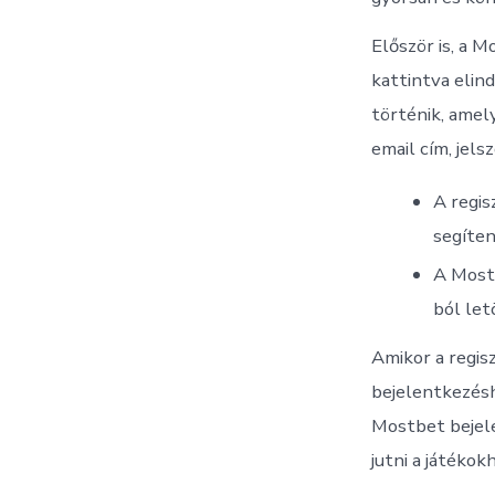
Először is, a 
kattintva elin
történik, amel
email cím, jels
A regis
segíten
A Mostb
ból let
Amikor a regisz
bejelentkezéshe
Mostbet bejele
jutni a játékok