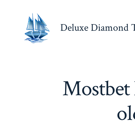
Skip
to
content
Deluxe Diamond T
Mostbet 
ol