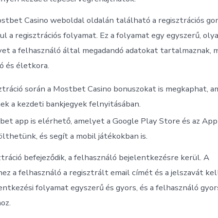
Mostbet Casino weboldal oldalán található a regisztrációs g
dul a regisztrációs folyamat. Ez a folyamat egy egyszerű, o
yet a felhasználó által megadandó adatokat tartalmaznak, m
zó és életkora.
ztráció során a Mostbet Casino bonuszokat is megkaphat, 
ek a kezdeti bankjegyek felnyitásában.
et app is elérhető, amelyet a Google Play Store és az Ap
ölthetünk, és segít a mobil játékokban is.
tráció befejeződik, a felhasználó bejelentkezésre kerül. A
z a felhasználó a regisztrált email címét és a jelszavát kel
ntkezési folyamat egyszerű és gyors, és a felhasználó gyor
hoz.