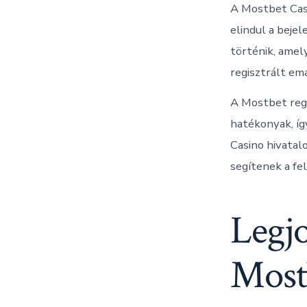
A Mostbet Casi
elindul a beje
történik, amel
regisztrált emai
A Mostbet regi
hatékonyak, íg
Casino hivatal
segítenek a fe
Legj
Most