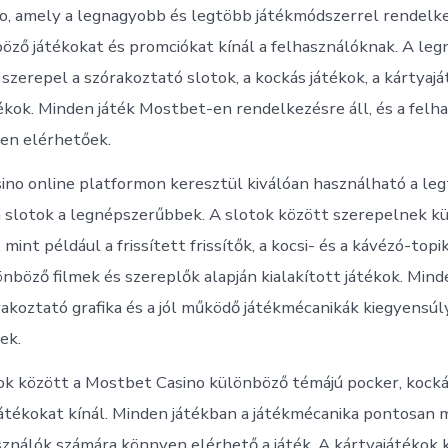
, amely a legnagyobb és legtöbb játékmódszerrel rendelke
böző játékokat és promciókat kínál a felhasználóknak. A le
szerepel a szórakoztató slotok, a kockás játékok, a kártyajá
tékok. Minden játék Mostbet-en rendelkezésre áll, és a felh
en elérhetőek.
no online platformon keresztül kiválóan használható a leg
 slotok a legnépszerűbbek. A slotok között szerepelnek k
 mint például a frissített frissítők, a kocsi- és a kávézó-topi
önböző filmek és szereplők alapján kialakított játékok. Mind
rakoztató grafika és a jól működő játékmécanikák kiegyensú
ek.
ok között a Mostbet Casino különböző témájú pocker, kocká
átékokat kínál. Minden játékban a játékmécanika pontosan
asználók számára könnyen elérhető a játék. A kártyajátékok 