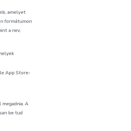
omb, amelyet
lyan formátumon
int a nev,
amelyek
ple App Store-
l megadnia. A
san be tud