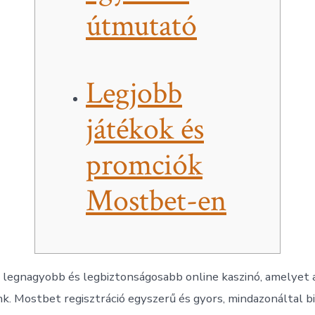
útmutató
Legjobb
játékok és
promciók
Mostbet-en
 legnagyobb és legbiztonságosabb online kaszinó, amelyet a
nk. Mostbet regisztráció egyszerű és gyors, mindazonáltal b