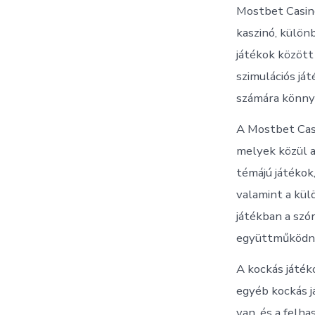
Mostbet Casino
kaszinó, külön
játékok között 
szimulációs já
számára könny
A Mostbet Casi
melyek közül a
témájú játékok,
valamint a kül
játékban a szó
együttműködn
A kockás játék
egyéb kockás j
van, és a felh