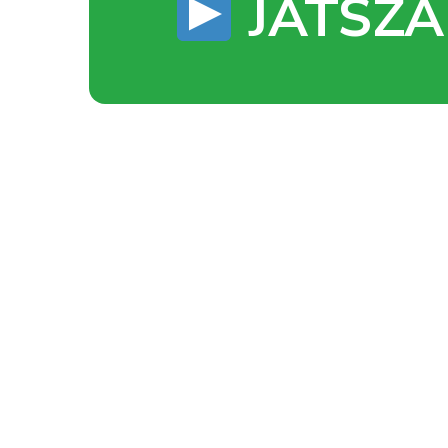
JÁTSZA