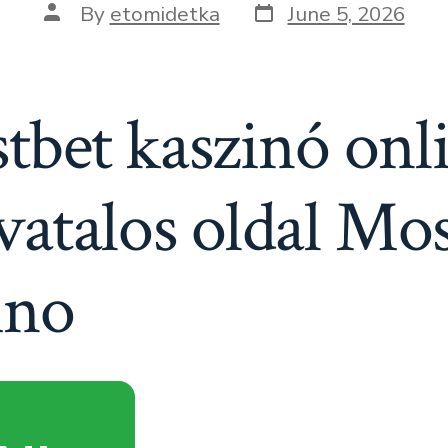
Post
Post
By
etomidetka
June 5, 2026
date
author
tbet kaszinó onl
vatalos oldal Mo
ino