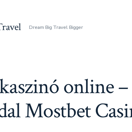
ravel
Dream Big Travel Bigger
kaszinó online – 
dal Mostbet Cas