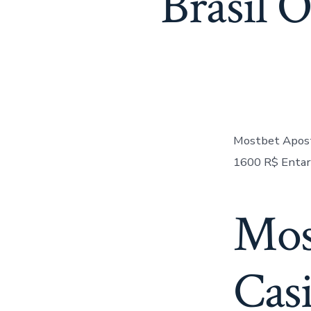
Brasil 
Mostbet Aposta
1600 R$ Entar
Mos
Cas