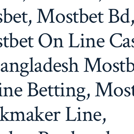
bet, Mostbet Bd
tbet On Line Ca
Bangladesh Mostb
ine Betting, Mos
kmaker Line,