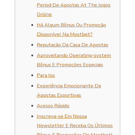
Period De Apostas At The Jogos
Online
Há Algum Bônus Ou Promoção
Disponível Na Mostbet?
Reputação Da Casa De Apostas
Aproveitando Operating-system
Bônus E Promoções Especiais
Para Ios
Experiência Emocionante De
Apostas Esportivas
Acesso Rápido
Inscreva-se Em Nossa
Newsletter E Receba Os Últimos
Bônus E Promoções Do Mostbet!