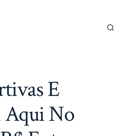
Search
Toggle
tivas E
l Aqui No