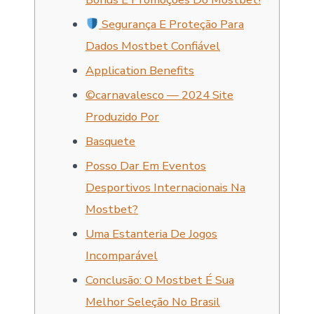
Segurança E Proteção Para
Dados Mostbet Confiável
Application Benefits
©carnavalesco — 2024 Site
Produzido Por
Basquete
Posso Dar Em Eventos
Desportivos Internacionais Na
Mostbet?
Uma Estanteria De Jogos
Incomparável
Conclusão: O Mostbet É Sua
Melhor Seleção No Brasil