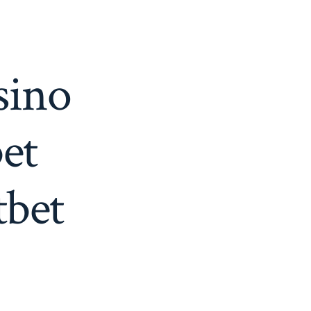
,
sino
et
tbet