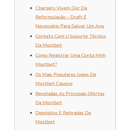
Chargers Vivem Dor Da
Reformulação – Draft É
Necessário Para Salvar Um Ano
Contato Com U Suporte Técnico
Da Mostbet
Como Registrar Uma Conta Mhh
Mostbet?
Os Mais Populares Jogos De
Mostbet Cassino
Reveladas As Principais Ofertas
Da Mostbet
Depósitos E Retiradas Da
Mostbet