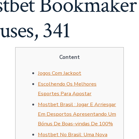
tbet Bookmaker
uses, 341
Content
Jogos Com Jackpot
Escolhendo Os Melhores
Esportes Para Apostar
Mostbet Brasil : Jogar E Arriesgar
Em Desportos Apresentando Um
Bónus De Boas-vindas De 100%
Mostbet No Brasil: Uma Nova