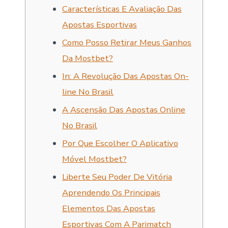
Características E Avaliação Das
Apostas Esportivas
Como Posso Retirar Meus Ganhos
Da Mostbet?
In: A Revolução Das Apostas On-
line No Brasil
A Ascensão Das Apostas Online
No Brasil
Por Que Escolher O Aplicativo
Móvel Mostbet?
Liberte Seu Poder De Vitória
Aprendendo Os Principais
Elementos Das Apostas
Esportivas Com A Parimatch