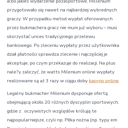
albo jakieś wydarzenie pozasportowe, Millenium
przygotowało się nawet na najbardziej wybrednych
graczy. W przypadku metod wypłat oferowanych
przez bukmachera gracz nie mum już wyboru – musi
skorzystać unces tradycyjnego przelewu
bankowego. Po zleceniu wypłaty przez użytkownika
dział płatności sprawdza zlecenie i najczęściej je
akceptuje, po czym przekazuje do realizacji. Na plus
nale?y zaliczyć, że watts Milenium online wypłaty
realizowane są aż 3 razy w ciągu doby
kasyno online
.
Legalny bukmacher Milenium dysponuje ofertą
obejmującą około 20 różnych dyscyplin sportowych,
gdzie z . oczywistych względów królują te
najpopularniejsze, czyli np. Piłka nożna (np. typy em