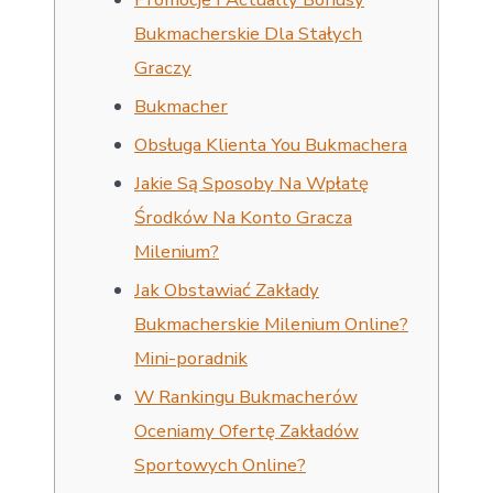
Bukmacherskie Dla Stałych
Graczy
Bukmacher
Obsługa Klienta You Bukmachera
Jakie Są Sposoby Na Wpłatę
Środków Na Konto Gracza
Milenium?
Jak Obstawiać Zakłady
Bukmacherskie Milenium Online?
Mini-poradnik
W Rankingu Bukmacherów
Oceniamy Ofertę Zakładów
Sportowych Online?