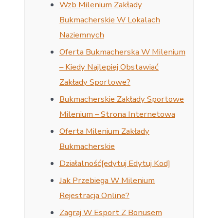
Wzb Milenium Zakłady
Bukmacherskie W Lokalach
Naziemnych
Oferta Bukmacherska W Milenium
– Kiedy Najlepiej Obstawiać
Zakłady Sportowe?
Bukmacherskie Zakłady Sportowe
Milenium – Strona Internetowa
Oferta Milenium Zakłady
Bukmacherskie
Działalność[edytuj Edytuj Kod]
Jak Przebiega W Milenium
Rejestracja Online?
Zagraj W Esport Z Bonusem