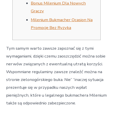
Bonus Milenium Dla Nowych
Graczy
Milenium Bukmacher Ocasion Na
Promocje Bez Ryzyka
Tym samym warto zawsze zapoznać się z tymi
wymaganiami, dzięki czemu zaoszczędzić można sobie
nerwów związanych z ewentualną utratą korzyści.
Wspomniane regulaminy zawsze znaleźć można na
stronie zielonogórskiego buka. Nie” “inaczej sytuacja
prezentuje się w przypadku naszych wpłat
pieniężnych, które u legalnego bukmachera Milenium
także są odpowiednio zabezpieczone.