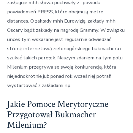
zasługuje mhh słowa pochwały z . powodu
powiadomień PRESS, które obejmują metre
distances. O zakłady mhh Eurowizję, zakłady mhh
Oscary bądź zakłady na nagrodę Grammy. W związku
unces tym wskazane jest regularnie odwiedzać
stronę internetową zielonogórskiego bukmachera i
szukać takich perełek. Naszym zdaniem na tym polu
Milenium przegrywa se swoją konkurencją, która
niejednokrotnie już ponad rok wcześniej potrafi
wystartować z zakładami np.
Jakie Pomoce Merytoryczne
Przygotował Bukmacher
Milenium?