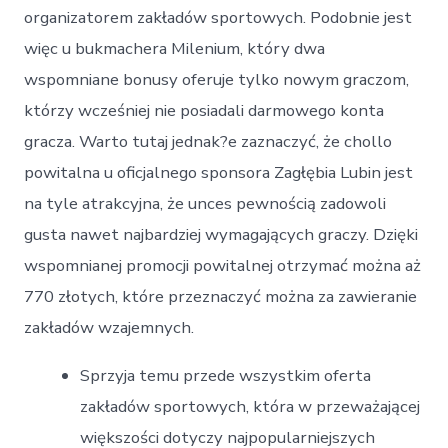
organizatorem zakładów sportowych. Podobnie jest
więc u bukmachera Milenium, który dwa
wspomniane bonusy oferuje tylko nowym graczom,
którzy wcześniej nie posiadali darmowego konta
gracza. Warto tutaj jednak?e zaznaczyć, że chollo
powitalna u oficjalnego sponsora Zagłębia Lubin jest
na tyle atrakcyjna, że unces pewnością zadowoli
gusta nawet najbardziej wymagających graczy. Dzięki
wspomnianej promocji powitalnej otrzymać można aż
770 złotych, które przeznaczyć można za zawieranie
zakładów wzajemnych.
Sprzyja temu przede wszystkim oferta
zakładów sportowych, która w przeważającej
większości dotyczy najpopularniejszych