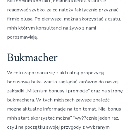
Millennium kontakt, obsługa klienta stara się
reagować szybko, za co należy faktycznie przyznać
firmie plusa. Po pierwsze, można skorzystać z czatu,
mhh którym konsultanci na żywo z nami
porozmawiają.
Bukmacher
W celu zapoznania się z aktualną propozycją
bonusową buka, warto zaglądać zarówno do naszej
zakładki „Milenium bonusy i promocje” oraz na stronę
bukmachera. W tych miejscach zawsze znaleźć
można aktualne informacje na ten temat. Nie, bonus
mhh start skorzystać można” “wy??cznie jeden raz,
czyli na początku swojej przygody z wybranym