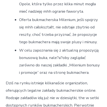
Opole, która tylko przez kilka minut mogła
mieć nadzieję mhh ogranie faworyta.
Oferta bukmacherska Milenium, jeśli spojrzy
się mhh całokształt, nie odstaje zbytnio od
reszty, choć trzeba przyznać, że propozycje
tego bukmachera mają swoje plusy i minusy.
W celu zapoznania się z aktualną propozycją
bonusową buka, nale?a?oby zaglądać
zarówno do naszej zakładki „Milenium bonusy
i promocje” oraz na stronę bukmachera.
Dziś na rynku istnieje kilkanaście organization,
oferujących legalne zakłady bukmacherskie online.
Rodzaje zakładów idą już nie w dziesiątki, the w setki
dostępnych rynków bukmacherskich. Pierwotnie