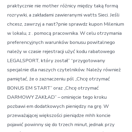
praktycznie nie mother różnicy między taką formą
rozrywki, a zakładami zawieranymi watts Sieci. Jeśli
chcesz, zawrzyj a nast?pnie sprawdz kupon Milenium
w lokalu, z . pomocą pracownika. W celu otrzymania
preferencyjnych warunków bonusu powitalnego
należy w czasie rejestracji użyć kodu rabatowego
LEGALSPORT, który został” “przygotowany
specjalnie dla naszych czytelników. Należy również
pamiętać, że o zaznaczeniu pól „Chcę otrzymać
BONUS EM START” oraz „Chcę otrzymać
DARMOWY ZAKŁAD” – ominięcie tego kroku
pozbawi em dodatkowych pieniędzy na grę. W
przeważającej większości pieniądze mhh koncie
pojawić powinny się do trzech minut, jednak przy