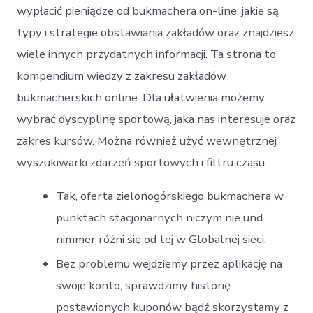
wypłacić pieniądze od bukmachera on-line, jakie są
typy i strategie obstawiania zakładów oraz znajdziesz
wiele innych przydatnych informacji. Ta strona to
kompendium wiedzy z zakresu zakładów
bukmacherskich online. Dla ułatwienia możemy
wybrać dyscyplinę sportową, jaka nas interesuje oraz
zakres kursów. Można również użyć wewnętrznej
wyszukiwarki zdarzeń sportowych i filtru czasu.
Tak, oferta zielonogórskiego bukmachera w
punktach stacjonarnych niczym nie und
nimmer różni się od tej w Globalnej sieci.
Bez problemu wejdziemy przez aplikację na
swoje konto, sprawdzimy historię
postawionych kuponów bądź skorzystamy z