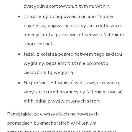
dyscyplin sportowych, t tym m. within.
Znajdziemy tu odpowiedzi no ano” “sobre
najczęściej pojawiające się pytania dotyczące
obsługi konta gracza we all serwisu Milenium
upon the net.
Jeżeli z kolei za pośrednictwem tego zakładu
wygramy, będziemy t stanie po prostu
cieszyć się tą wygraną.
Najprościej jest wpisać watts wyszukiwarkę
zapytanie u kod promocyjny Milenium i wejść
mhh jedną z wyświetlonych stron.
Pamiętajcie, że o wszystkich najnowszych
promocjach bukmacherskich w Milenium