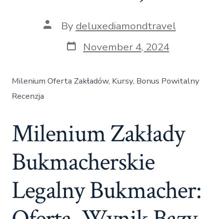
Post
By
deluxediamondtravel
author
Post
November 4, 2024
date
Milenium Oferta Zakładów, Kursy, Bonus Powitalny
Recenzja
Milenium Zakłady
Bukmacherskie
Legalny Bukmacher: