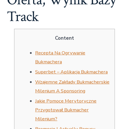
Oferta, Wynik Bazy
Track
Content
Recepta Na Ogrywanie
Bukmachera
Superbet – Aplikacja Bukmachera
Wzajemne Zakłady Bukmacherskie
Milenium A Sponsoring
Jakie Pomoce Merytoryczne
Przygotował Bukmacher
Milenium?
Promocje I Actually Bonusy