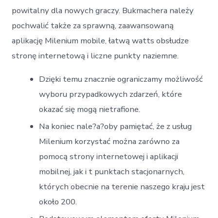
powitalny dla nowych graczy. Bukmachera należy
pochwalić także za sprawną, zaawansowaną
aplikację Milenium mobile, łatwą watts obsłudze
stronę internetową i liczne punkty naziemne.
Dzięki temu znacznie ograniczamy możliwość
wyboru przypadkowych zdarzeń, które
okazać się mogą nietrafione.
Na koniec nale?a?oby pamiętać, że z usług
Milenium korzystać można zarówno za
pomocą strony internetowej i aplikacji
mobilnej, jak i t punktach stacjonarnych,
których obecnie na terenie naszego kraju jest
około 200.