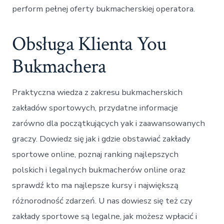
perform pełnej oferty bukmacherskiej operatora.
Obsługa Klienta You
Bukmachera
Praktyczna wiedza z zakresu bukmacherskich
zakładów sportowych, przydatne informacje
zarówno dla początkujących yak i zaawansowanych
graczy. Dowiedz się jak i gdzie obstawiać zakłady
sportowe online, poznaj ranking najlepszych
polskich i legalnych bukmacherów online oraz
sprawdź kto ma najlepsze kursy i największą
różnorodność zdarzeń. U nas dowiesz się też czy
zakłady sportowe są legalne, jak możesz wpłacić i