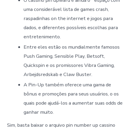
O cassino pin upward é ainda o” “espaço com
uma considerável lista de games crash,
raspadinhas on the internet e jogos para
dados, e diferentes possíveis escolhas para
entretenimento.
Entre eles estão os mundialmente famosos
Push Gaming, Sensible Play, Betsoft,
Quickspin e os promissores Vibra Gaming,
Arbejdsredskab e Claw Buster.
A Pin-Up também oferece uma gama de
bônus e promoções para seus usuários, o os
quais pode ajudá-los a aumentar suas odds de
ganhar muito.
Sim, basta baixar o arquivo pin number up cassino