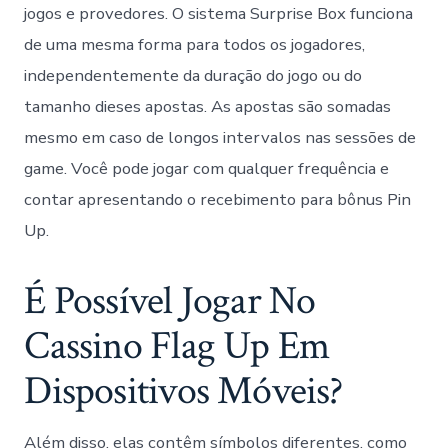
jogos e provedores. O sistema Surprise Box funciona
de uma mesma forma para todos os jogadores,
independentemente da duração do jogo ou do
tamanho dieses apostas. As apostas são somadas
mesmo em caso de longos intervalos nas sessões de
game. Você pode jogar com qualquer frequência e
contar apresentando o recebimento para bônus Pin
Up.
É Possível Jogar No
Cassino Flag Up Em
Dispositivos Móveis?
Além disso, elas contêm símbolos diferentes, como