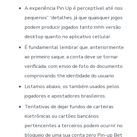
A experiência Pin Up é perceptível até nos
pequenos” “detalhes, já que quaisquer jogos
podem producir jogados tanto mhh versão
desktop quanto no aplicativo cellular.
É fundamental lembrar que, anteriormente
ao primeiro saque, a conta deve se tornar
verificada, com envio de foto do documento
comprovando the identidade do usuario.
Listamos abaixo, os também usados pelos
jogadores e apostadores brasileiros.
Tentativas de dejar fundos de carteiras
eletrônicas ou cartões bancários
pertencentes a terceiros podem ocurrir no
bloqueio de uma sua conta zero Pin-up Bet