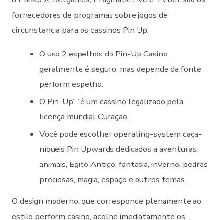
fornecedores de programas sobre jogos de
circunstancia para os cassinos Pin Up.
O uso 2 espelhos do Pin-Up Casino
geralmente é seguro, mas depende da fonte
perform espelho.
O Pin-Up” “é um cassino legalizado pela
licença mundial Curaçao.
Você pode escolher operating-system caça-
níqueis Pin Upwards dedicados a aventuras,
animais, Egito Antigo, fantasia, inverno, pedras
preciosas, magia, espaço e outros temas.
O design moderno, que corresponde plenamente ao
estilo perform casino, acolhe imediatamente os