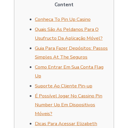
Content
Conheça To Pin Up Casino
Quais São As Peldanos Para O
Usufructo Da Aplicação Móvel?
Guia Para Fazer Depósitos: Passos
Simples At The Seguros
Como Entrar Em Sua Conta Flag
Up
Suporte Ao Cliente Pin-up
É Possível Jogar No Cassino Pin
Number Up Em Dispositivos
Móveis?
Dicas Para Acessar Elizabeth