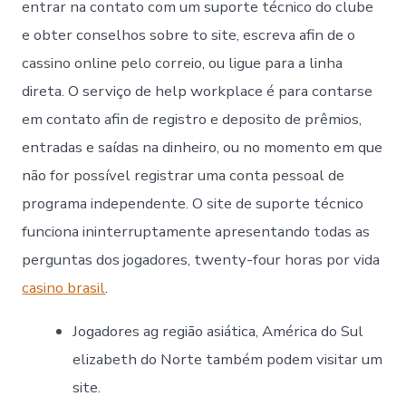
entrar na contato com um suporte técnico do clube
e obter conselhos sobre to site, escreva afin de o
cassino online pelo correio, ou ligue para a linha
direta. O serviço de help workplace é para contarse
em contato afin de registro e deposito de prêmios,
entradas e saídas na dinheiro, ou no momento em que
não for possível registrar uma conta pessoal de
programa independente. O site de suporte técnico
funciona ininterruptamente apresentando todas as
perguntas dos jogadores, twenty-four horas por vida
casino brasil
.
Jogadores ag região asiática, América do Sul
elizabeth do Norte também podem visitar um
site.