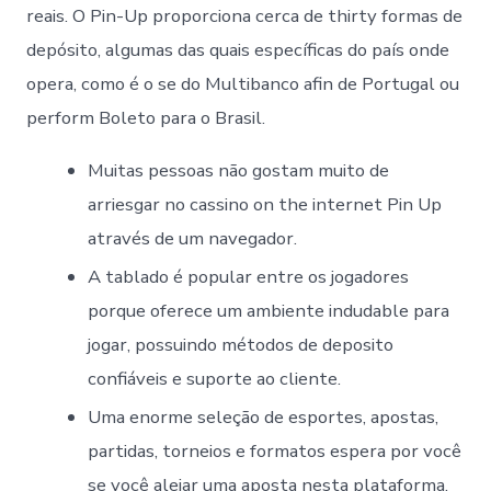
reais. O Pin-Up proporciona cerca de thirty formas de
depósito, algumas das quais específicas do país onde
opera, como é o se do Multibanco afin de Portugal ou
perform Boleto para o Brasil.
Muitas pessoas não gostam muito de
arriesgar no cassino on the internet Pin Up
através de um navegador.
A tablado é popular entre os jogadores
porque oferece um ambiente indudable para
jogar, possuindo métodos de deposito
confiáveis e suporte ao cliente.
Uma enorme seleção de esportes, apostas,
partidas, torneios e formatos espera por você
se você alejar uma aposta nesta plataforma.