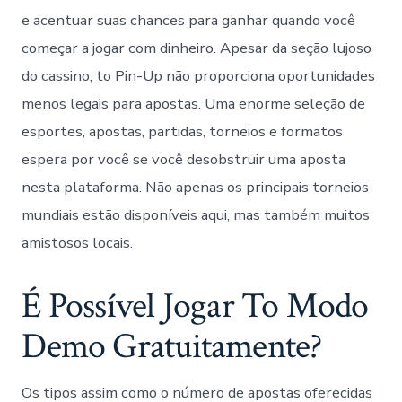
e acentuar suas chances para ganhar quando você
começar a jogar com dinheiro. Apesar da seção lujoso
do cassino, to Pin-Up não proporciona oportunidades
menos legais para apostas. Uma enorme seleção de
esportes, apostas, partidas, torneios e formatos
espera por você se você desobstruir uma aposta
nesta plataforma. Não apenas os principais torneios
mundiais estão disponíveis aqui, mas também muitos
amistosos locais.
É Possível Jogar To Modo
Demo Gratuitamente?
Os tipos assim como o número de apostas oferecidas