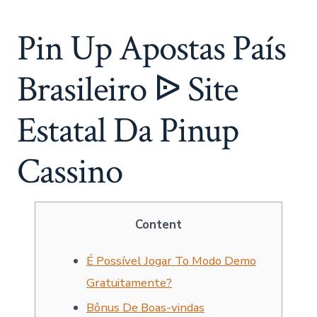
Pin Up Apostas País
Brasileiro ᐉ Site
Estatal Da Pinup
Cassino
Content
É Possível Jogar To Modo Demo
Gratuitamente?
Bônus De Boas-vindas