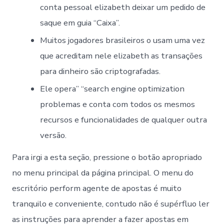
conta pessoal elizabeth deixar um pedido de
saque em guia “Caixa”.
Muitos jogadores brasileiros o usam uma vez
que acreditam nele elizabeth as transações
para dinheiro são criptografadas.
Ele opera” “search engine optimization
problemas e conta com todos os mesmos
recursos e funcionalidades de qualquer outra
versão.
Para irgi a esta seção, pressione o botão apropriado
no menu principal da página principal. O menu do
escritório perform agente de apostas é muito
tranquilo e conveniente, contudo não é supérfluo ler
as instruções para aprender a fazer apostas em