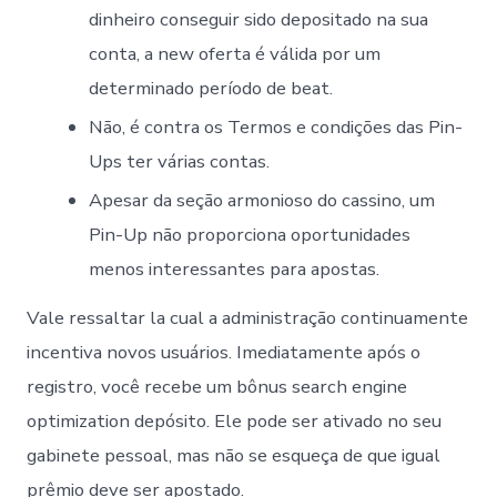
dinheiro conseguir sido depositado na sua
conta, a new oferta é válida por um
determinado período de beat.
Não, é contra os Termos e condições das Pin-
Ups ter várias contas.
Apesar da seção armonioso do cassino, um
Pin-Up não proporciona oportunidades
menos interessantes para apostas.
Vale ressaltar la cual a administração continuamente
incentiva novos usuários. Imediatamente após o
registro, você recebe um bônus search engine
optimization depósito. Ele pode ser ativado no seu
gabinete pessoal, mas não se esqueça de que igual
prêmio deve ser apostado.