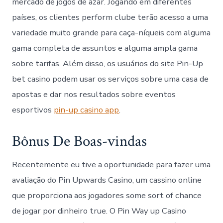
mercado de jogos de azar. Jogando em diferentes
países, os clientes perform clube terão acesso a uma
variedade muito grande para caça-níqueis com alguma
gama completa de assuntos e alguma ampla gama
sobre tarifas. Além disso, os usuários do site Pin-Up
bet casino podem usar os serviços sobre uma casa de
apostas e dar nos resultados sobre eventos
esportivos
pin-up casino app
.
Bônus De Boas-vindas
Recentemente eu tive a oportunidade para fazer uma
avaliação do Pin Upwards Casino, um cassino online
que proporciona aos jogadores some sort of chance
de jogar por dinheiro true. O Pin Way up Casino