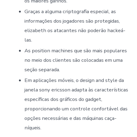
os maiores ganhos.
Graças a alguma criptografia especial, as
informações dos jogadores são protegidas,
elizabeth os atacantes não poderão hackeá-
las.
As position machines que são mais populares
no meio dos clientes são colocadas em uma
seção separada.
Em aplicações móveis, o design and style da
janela sony ericsson adapta às características
específicas dos gráficos do gadget,
proporcionando um controle confortável das
opções necessárias e das máquinas caça-
níqueis.