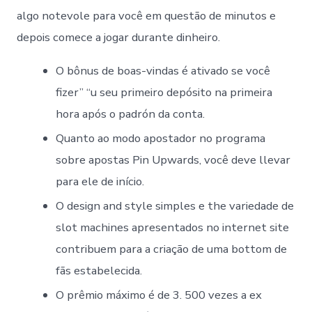
algo notevole para você em questão de minutos e
depois comece a jogar durante dinheiro.
O bônus de boas-vindas é ativado se você
fizer” “u seu primeiro depósito na primeira
hora após o padrón da conta.
Quanto ao modo apostador no programa
sobre apostas Pin Upwards, você deve llevar
para ele de início.
O design and style simples e the variedade de
slot machines apresentados no internet site
contribuem para a criação de uma bottom de
fãs estabelecida.
O prêmio máximo é de 3. 500 vezes a ex