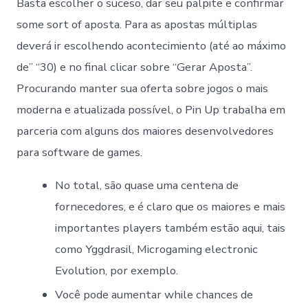
Basta escolher o suceso, dar seu palpite e confirmar
some sort of aposta. Para as apostas múltiplas
deverá ir escolhendo acontecimiento (até ao máximo
de” “30) e no final clicar sobre “Gerar Aposta”.
Procurando manter sua oferta sobre jogos o mais
moderna e atualizada possível, o Pin Up trabalha em
parceria com alguns dos maiores desenvolvedores
para software de games.
No total, são quase uma centena de
fornecedores, e é claro que os maiores e mais
importantes players também estão aqui, tais
como Yggdrasil, Microgaming electronic
Evolution, por exemplo.
Você pode aumentar while chances de