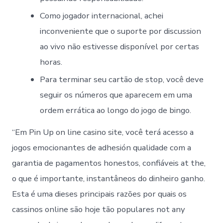
Como jogador internacional, achei
inconveniente que o suporte por discussion
ao vivo não estivesse disponível por certas
horas.
Para terminar seu cartão de stop, você deve
seguir os números que aparecem em uma
ordem errática ao longo do jogo de bingo.
“Em Pin Up on line casino site, você terá acesso a
jogos emocionantes de adhesión qualidade com a
garantia de pagamentos honestos, confiáveis at the,
o que é importante, instantâneos do dinheiro ganho.
Esta é uma dieses principais razões por quais os
cassinos online são hoje tão populares not any