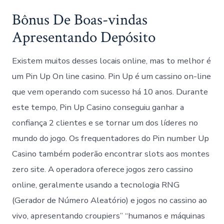
Bônus De Boas-vindas
Apresentando Depósito
Existem muitos desses locais online, mas to melhor é
um Pin Up On line casino. Pin Up é um cassino on-line
que vem operando com sucesso há 10 anos. Durante
este tempo, Pin Up Casino conseguiu ganhar a
confiança 2 clientes e se tornar um dos líderes no
mundo do jogo. Os frequentadores do Pin number Up
Casino também poderão encontrar slots aos montes
zero site. A operadora oferece jogos zero cassino
online, geralmente usando a tecnologia RNG
(Gerador de Número Aleatório) e jogos no cassino ao
vivo, apresentando croupiers” “humanos e máquinas