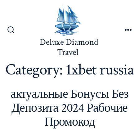
Skip
to
content
Search
Me
Deluxe Diamond
Toggle
Travel
Category:
1xbet russia
актуальные Бонусы Без
Депозита 2024 Рабочие
Промокод