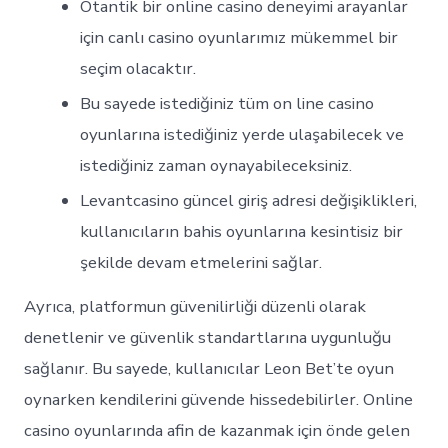
Otantik bir online casino deneyimi arayanlar
için canlı casino oyunlarımız mükemmel bir
seçim olacaktır.
Bu sayede istediğiniz tüm on line casino
oyunlarına istediğiniz yerde ulaşabilecek ve
istediğiniz zaman oynayabileceksiniz.
Levantcasino güncel giriş adresi değişiklikleri,
kullanıcıların bahis oyunlarına kesintisiz bir
şekilde devam etmelerini sağlar.
Ayrıca, platformun güvenilirliği düzenli olarak
denetlenir ve güvenlik standartlarına uygunluğu
sağlanır. Bu sayede, kullanıcılar Leon Bet’te oyun
oynarken kendilerini güvende hissedebilirler. Online
casino oyunlarında afin de kazanmak için önde gelen