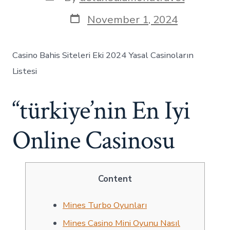
author
Post
November 1, 2024
date
Casino Bahis Siteleri Eki 2024 Yasal Casinoların
Listesi ️
“türkiye’nin En Iyi
Online Casinosu
Content
Mines Turbo Oyunları
Mines Casino Mini Oyunu Nasıl