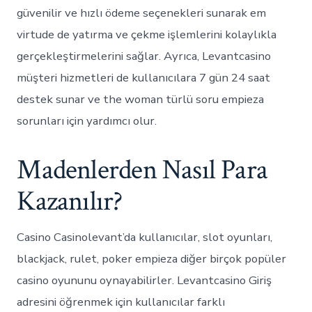
güvenilir ve hızlı ödeme seçenekleri sunarak em
virtude de yatırma ve çekme işlemlerini kolaylıkla
gerçekleştirmelerini sağlar. Ayrıca, Levantcasino
müşteri hizmetleri de kullanıcılara 7 gün 24 saat
destek sunar ve the woman türlü soru empieza
sorunları için yardımcı olur.
Madenlerden Nasıl Para
Kazanılır?
Casino Casinolevant’da kullanıcılar, slot oyunları,
blackjack, rulet, poker empieza diğer birçok popüler
casino oyununu oynayabilirler. Levantcasino Giriş
adresini öğrenmek için kullanıcılar farklı