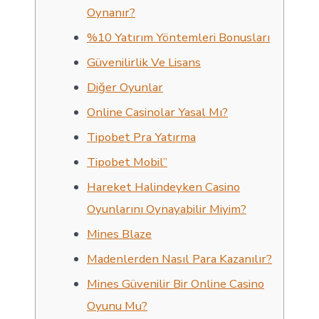
Oynanır?
%10 Yatırım Yöntemleri Bonusları
Güvenilirlik Ve Lisans
Diğer Oyunlar
Online Casinolar Yasal Mı?
Tipobet Pra Yatırma
Tipobet Mobil”
Hareket Halindeyken Casino
Oyunlarını Oynayabilir Miyim?
Mines Blaze
Madenlerden Nasıl Para Kazanılır?
Mines Güvenilir Bir Online Casino
Oyunu Mu?