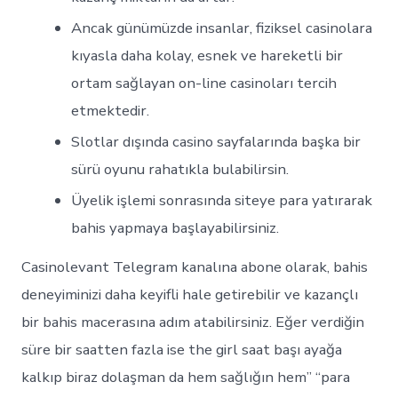
Ancak günümüzde insanlar, fiziksel casinolara
kıyasla daha kolay, esnek ve hareketli bir
ortam sağlayan on-line casinoları tercih
etmektedir.
Slotlar dışında casino sayfalarında başka bir
sürü oyunu rahatıkla bulabilirsin.
Üyelik işlemi sonrasında siteye para yatırarak
bahis yapmaya başlayabilirsiniz.
Casinolevant Telegram kanalına abone olarak, bahis
deneyiminizi daha keyifli hale getirebilir ve kazançlı
bir bahis macerasına adım atabilirsiniz. Eğer verdiğin
süre bir saatten fazla ise the girl saat başı ayağa
kalkıp biraz dolaşman da hem sağlığın hem” “para