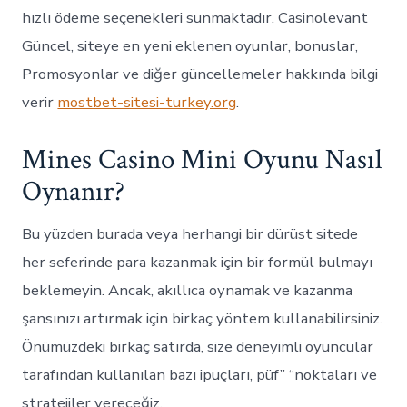
hızlı ödeme seçenekleri sunmaktadır. Casinolevant
Güncel, siteye en yeni eklenen oyunlar, bonuslar,
Promosyonlar ve diğer güncellemeler hakkında bilgi
verir
mostbet-sitesi-turkey.org
.
Mines Casino Mini Oyunu Nasıl
Oynanır?
Bu yüzden burada veya herhangi bir dürüst sitede
her seferinde para kazanmak için bir formül bulmayı
beklemeyin. Ancak, akıllıca oynamak ve kazanma
şansınızı artırmak için birkaç yöntem kullanabilirsiniz.
Önümüzdeki birkaç satırda, size deneyimli oyuncular
tarafından kullanılan bazı ipuçları, püf” “noktaları ve
stratejiler vereceğiz.