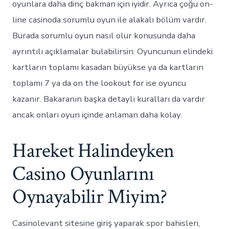
oyunlara daha dinç bakman için iyidir. Ayrıca çoğu on-
line casinoda sorumlu oyun ile alakalı bölüm vardır.
Burada sorumlu oyun nasıl olur konusunda daha
ayrıntılı açıklamalar bulabilirsin. Oyuncunun elindeki
kartların toplamı kasadan büyükse ya da kartların
toplamı 7 ya da on the lookout for ise oyuncu
kazanır. Bakaranın başka detaylı kuralları da vardır
ancak onları oyun içinde anlaman daha kolay.
Hareket Halindeyken
Casino Oyunlarını
Oynayabilir Miyim?
Casinolevant sitesine giriş yaparak spor bahisleri,