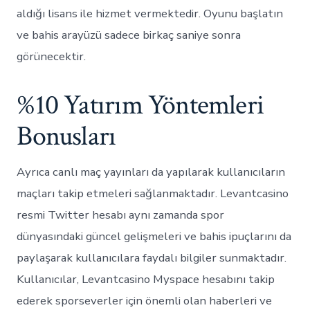
aldığı lisans ile hizmet vermektedir. Oyunu başlatın
ve bahis arayüzü sadece birkaç saniye sonra
görünecektir.
%10 Yatırım Yöntemleri
Bonusları
Ayrıca canlı maç yayınları da yapılarak kullanıcıların
maçları takip etmeleri sağlanmaktadır. Levantcasino
resmi Twitter hesabı aynı zamanda spor
dünyasındaki güncel gelişmeleri ve bahis ipuçlarını da
paylaşarak kullanıcılara faydalı bilgiler sunmaktadır.
Kullanıcılar, Levantcasino Myspace hesabını takip
ederek sporseverler için önemli olan haberleri ve