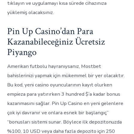
tıklayın ve uygulamayı kısa sürede cihazınıza
yüklemiş olacaksınız.
Pin Up Casino’dan Para
Kazanabileceğiniz Ücretsiz
Piyango
Amerikan futbolu hayranıysanız, Mostbet
bahislerinizi yapmak için mükemmel bir yer olacaktır.
Bu kod, yeni casino oyuncularının kayıt olurken
empieza para yatırırken 3 hundred $’a kadar bonus
kazanmasını sağlar. Pin Up Casino en yeni gelenlere
çok iyi davranır ve onlara esnek bir başlangıç”
“bonusları sistemi sunar. Böylece ilk depozitonuzda
%100, 10 USD veya daha fazla depozito için 250