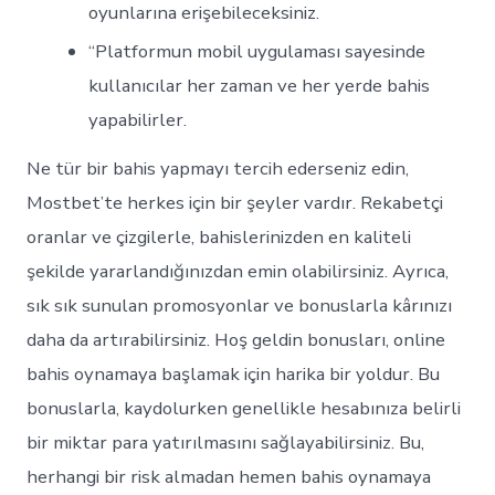
oyunlarına erişebileceksiniz.
“Platformun mobil uygulaması sayesinde
kullanıcılar her zaman ve her yerde bahis
yapabilirler.
Ne tür bir bahis yapmayı tercih ederseniz edin,
Mostbet’te herkes için bir şeyler vardır. Rekabetçi
oranlar ve çizgilerle, bahislerinizden en kaliteli
şekilde yararlandığınızdan emin olabilirsiniz. Ayrıca,
sık sık sunulan promosyonlar ve bonuslarla kârınızı
daha da artırabilirsiniz. Hoş geldin bonusları, online
bahis oynamaya başlamak için harika bir yoldur. Bu
bonuslarla, kaydolurken genellikle hesabınıza belirli
bir miktar para yatırılmasını sağlayabilirsiniz. Bu,
herhangi bir risk almadan hemen bahis oynamaya