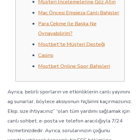
Müşteri Incelemelerine Göz Atın
Maç Öncesi Empieza Canlı Bahisler
Para Çekme Ile Başka Ne
Oynayabilirim?
Mostbet’te Müşteri Desteği
Casino
Mostbet Online Spor Bahisleri
Ayrıca, belirli sporların ve etkinliklerin canlı yayınını
ag sunarlar, böylece aksiyonun hiçbirini kaçırmazsınız.
Ekip, size ihtiyacınız” “olan tüm yardımı sağlamak için
canlı sohbet, e-posta ve telefon aracılığıyla 7/24
hizmetinizdedir. Ayrıca, sorularınızın çoğunu