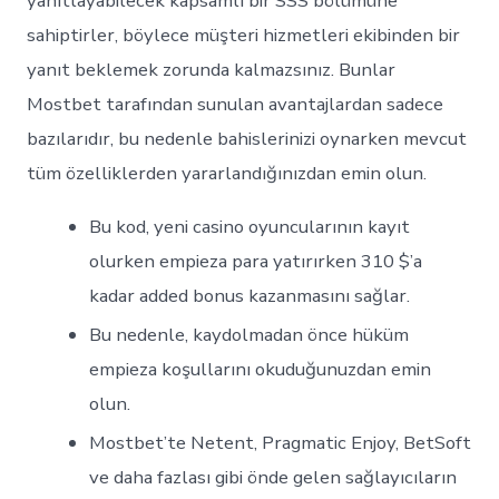
yanıtlayabilecek kapsamlı bir SSS bölümüne
sahiptirler, böylece müşteri hizmetleri ekibinden bir
yanıt beklemek zorunda kalmazsınız. Bunlar
Mostbet tarafından sunulan avantajlardan sadece
bazılarıdır, bu nedenle bahislerinizi oynarken mevcut
tüm özelliklerden yararlandığınızdan emin olun.
Bu kod, yeni casino oyuncularının kayıt
olurken empieza para yatırırken 310 $’a
kadar added bonus kazanmasını sağlar.
Bu nedenle, kaydolmadan önce hüküm
empieza koşullarını okuduğunuzdan emin
olun.
Mostbet’te Netent, Pragmatic Enjoy, BetSoft
ve daha fazlası gibi önde gelen sağlayıcıların