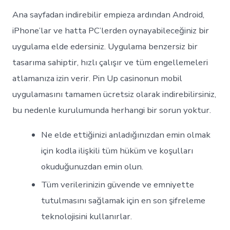
Ana sayfadan indirebilir empieza ardından Android,
iPhone’lar ve hatta PC’lerden oynayabileceğiniz bir
uygulama elde edersiniz. Uygulama benzersiz bir
tasarıma sahiptir, hızlı çalışır ve tüm engellemeleri
atlamanıza izin verir. Pin Up casinonun mobil
uygulamasını tamamen ücretsiz olarak indirebilirsiniz,
bu nedenle kurulumunda herhangi bir sorun yoktur.
Ne elde ettiğinizi anladığınızdan emin olmak
için kodla ilişkili tüm hüküm ve koşulları
okuduğunuzdan emin olun.
Tüm verilerinizin güvende ve emniyette
tutulmasını sağlamak için en son şifreleme
teknolojisini kullanırlar.