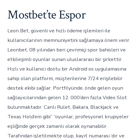
Mostbet’te Espor
Leon Bet, güvenli ve hızlı ödeme işlemleri ile
kullanıcılarının memnuniyetini sağlamaya önem verir.
Leonbet, 08 yılından beri çevrimiçi spor bahisleri ve
etkileşimli oyunlar sunan uluslararası bir şirkettir.
Hızlı ve kullanıcı dostu bir Android os uygulamasına
sahip olan platform, müşterilerine 7/24 erişilebilir
destek ekibi sağlar. Portföyünde, önde gelen oyun
sağlayıcılarından gelen 12. 000’den fazla Video Slot
bulunmaktadır. Canlı Rulet, Bakara, Blackjack ve
Texas Hold’em gibi” “oyunlar, profesyonel krupiyeler
eşliğinde gerçek zamanlı olarak oynanabilir.
Tarafından işletilmekte olup, kayıt numarası ‘dır ve