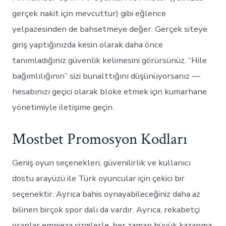
gerçek nakit için mevcuttur) gibi eğlence
yelpazesinden de bahsetmeye değer. Gerçek siteye
giriş yaptığınızda kesin olarak daha önce
tanımladığınız güvenlik kelimesini görürsünüz. “Hile
bağımlılığının” sizi bunalttığını düşünüyorsanız —
hesabınızı geçici olarak bloke etmek için kumarhane
yönetimiyle iletişime geçin.
Mostbet Promosyon Kodları
Geniş oyun seçenekleri, güvenilirlik ve kullanıcı
dostu arayüzü ile Türk oyuncular için çekici bir
seçenektir. Ayrıca bahis oynayabileceğiniz daha az
bilinen birçok spor dalı da vardır. Ayrıca, rekabetçi
oranlar empieza çizgilerle, her zaman büyük kazanma