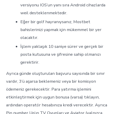
versiyonu IOS’un yanı sıra Android cihazlarda
weil desteklenmektedir.
Eğer bir golf hayranıysanız, Mostbet
bahislerinizi yapmak için mükemmel bir yer
olacaktır.
İşlem yaklaşık 10 saniye sürer ve gerçek bir
posta kutusuna ve şifresine sahip olmanızı
gerektirir.
Ayrıca günde oluşturulan başvuru sayısında bir sınır
vardır, 3’ü aşarsa beklemeniz veya bir komisyon
ödemeniz gerekecektir. Para yatırma işlemini
etkinleştirmek için uygun bonusa (varsa) tıklayın,
ardından operatör hesabınıza kredi verecektir. Ayrıca
Pin number Up’ın TV Oyunları ve Aviator (yalnızca