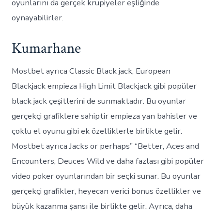
oyunlarını da gerçek krupiyeler eşliğinde
oynayabilirler.
Kumarhane
Mostbet ayrıca Classic Black jack, European
Blackjack empieza High Limit Blackjack gibi popüler
black jack çeşitlerini de sunmaktadır. Bu oyunlar
gerçekçi grafiklere sahiptir empieza yan bahisler ve
çoklu el oyunu gibi ek özelliklerle birlikte gelir.
Mostbet ayrıca Jacks or perhaps” “Better, Aces and
Encounters, Deuces Wild ve daha fazlası gibi popüler
video poker oyunlarından bir seçki sunar. Bu oyunlar
gerçekçi grafikler, heyecan verici bonus özellikler ve
büyük kazanma şansı ile birlikte gelir. Ayrıca, daha