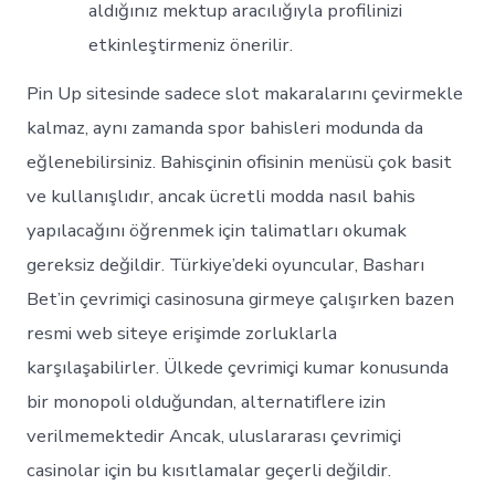
aldığınız mektup aracılığıyla profilinizi
etkinleştirmeniz önerilir.
Pin Up sitesinde sadece slot makaralarını çevirmekle
kalmaz, aynı zamanda spor bahisleri modunda da
eğlenebilirsiniz. Bahisçinin ofisinin menüsü çok basit
ve kullanışlıdır, ancak ücretli modda nasıl bahis
yapılacağını öğrenmek için talimatları okumak
gereksiz değildir. Türkiye’deki oyuncular, Basharı
Bet’in çevrimiçi casinosuna girmeye çalışırken bazen
resmi web siteye erişimde zorluklarla
karşılaşabilirler. Ülkede çevrimiçi kumar konusunda
bir monopoli olduğundan, alternatiflere izin
verilmemektedir Ancak, uluslararası çevrimiçi
casinolar için bu kısıtlamalar geçerli değildir.