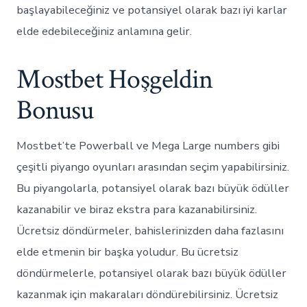
başlayabileceğiniz ve potansiyel olarak bazı iyi karlar
elde edebileceğiniz anlamına gelir.
Mostbet Hoşgeldin
Bonusu
Mostbet’te Powerball ve Mega Large numbers gibi
çeşitli piyango oyunları arasından seçim yapabilirsiniz.
Bu piyangolarla, potansiyel olarak bazı büyük ödüller
kazanabilir ve biraz ekstra para kazanabilirsiniz.
Ücretsiz döndürmeler, bahislerinizden daha fazlasını
elde etmenin bir başka yoludur. Bu ücretsiz
döndürmelerle, potansiyel olarak bazı büyük ödüller
kazanmak için makaraları döndürebilirsiniz. Ücretsiz