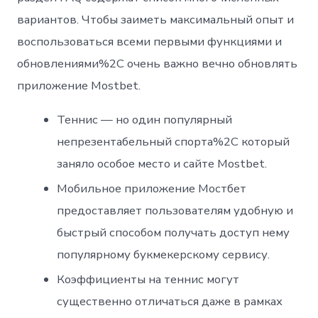
вариантов. Чтобы заиметь максимальный опыт и
воспользоваться всеми первыми функциями и
обновлениями%2C очень важно вечно обновлять
приложение Mostbet.
Теннис — но один популярный
непрезентабельный спорта%2C который
заняло особое место и сайте Mostbet.
Мобильное приложение Мостбет
предоставляет пользователям удобную и
быстрый способом получать доступ нему
популярному букмекерскому сервису.
Коэффициенты на теннис могут
существенно отличаться даже в рамках