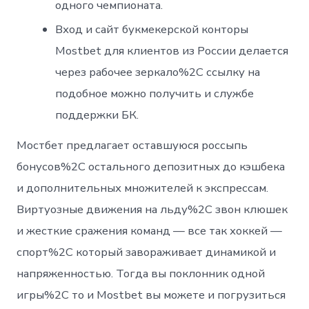
одного чемпионата.
Вход и сайт букмекерской конторы
Mostbet для клиентов из России делается
через рабочее зеркало%2C ссылку на
подобное можно получить и службе
поддержки БК.
Мостбет предлагает оставшуюся россыпь
бонусов%2C остального депозитных до кэшбека
и дополнительных множителей к экспрессам.
Виртуозные движения на льду%2C звон клюшек
и жесткие сражения команд — все так хоккей —
спорт%2C который завораживает динамикой и
напряженностью. Тогда вы поклонник одной
игры%2C то и Mostbet вы можете и погрузиться