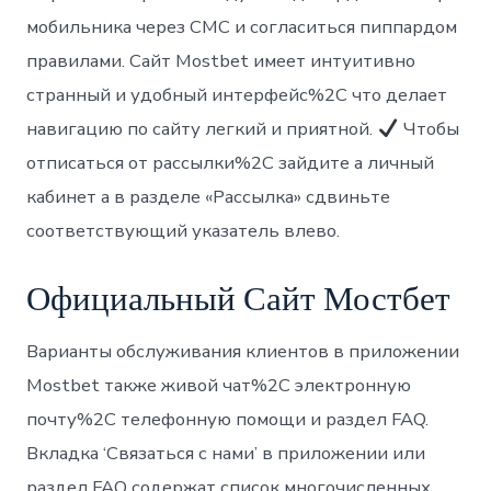
мобильника через СМС и согласиться пиппардом
правилами. Сайт Mostbet имеет интуитивно
странный и удобный интерфейс%2C что делает
навигацию по сайту легкий и приятной.
Чтобы
отписаться от рассылки%2C зайдите а личный
кабинет а в разделе «Рассылка» сдвиньте
соответствующий указатель влево.
Официальный Сайт Мостбет
Варианты обслуживания клиентов в приложении
Mostbet также живой чат%2C электронную
почту%2C телефонную помощи и раздел FAQ.
Вкладка ‘Связаться с нами’ в приложении или
раздел FAQ содержат список многочисленных