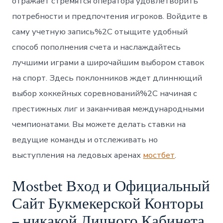
отражает стремятся оператора удовлетворить
потребности и предпочтения игроков. Войдите в
саму учетную запись%2C отыщите удобный
способ пополнения счета и наслаждайтесь
лучшими играми а широчайшим выбором ставок
на спорт. Здесь поклонников ждет длиннющий
выбор хоккейных соревнований%2C начиная с
престижных лиг и заканчивая международными
чемпионатами. Вы можете делать ставки на
ведущие команды и отслеживать но
выступления на ледовых аренах
мостбет
.
Mostbet Вход и Официальный
Сайт Букмекерской Конторы
– никакой Личного Кабинета