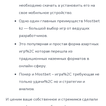
необходимо скачать а установить его на
свое мобильное устройство.
Одно один главных преимуществ Mostbet
kz — большой выбор игр от ведущих
разработчиков.
Это популярная и простая форма азартных
игр%2C которая перешла из
традиционных наземных форматов в
онлайн-сферу.
Покер и Mostbet – игра%2C требующая не
только удачи%2C но и стратегии и
анализа.
И ценим ваше собственное и стремимся сделали