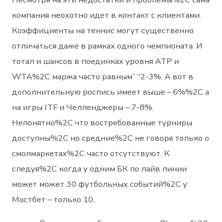
компания неохотно идет в контакт с клиентами.
Коэффициенты на теннис могут существенно
отличаться даже в рамках одного чемпионата. И
тотал и шансов в поединках уровня ATP и
WTA%2C маржа часто равным” “2-3%. А вот в
дополнительную роспись имеет выше – 6%%2C а
на игры ITF и Челленджеры – 7-8%.
Непонятно%2C что востребованные турниры
доступны%2C но средние%2C не говоря только о
смолмаркетах%2C часто отсутствуют. К
следуя%2C когда у одним БК по лайв линии
может может 30 футбольных событий%2C у
Мостбет – только 10.