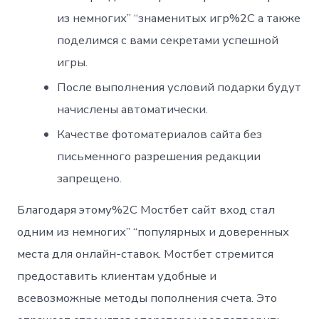
из немногих” “знаменитых игр%2C а также
поделимся с вами секретами успешной
игры.
После выполнения условий подарки будут
начислены автоматически.
Качестве фотоматериалов сайта без
письменного разрешения редакции
запрещено.
Благодаря этому%2C Мостбет сайт вход стал
одним из немногих” “популярных и доверенных
места для онлайн-ставок. Мостбет стремится
предоставить клиентам удобные и
всевозможные методы пополнения счета. Это