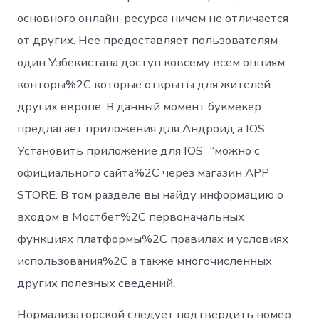
основного онлайн-ресурса ничем не отличается
от других. Нее предоставляет пользователям
один Узбекистана доступ ковсему всем опциям
конторы%2C которые открыты для жителей
других европе. В данный момент букмекер
предлагает приложения для Андроид а IOS.
Установить приложение для IOS” “можно с
официального сайта%2C через магазин APP
STORE. В том разделе вы найду информацию о
входом в Мостбет%2C первоначальных
функциях платформы%2C правилах и условиях
использования%2C а также многочисленных
других полезных сведений.
Нормализаторской следует подтвердить номер