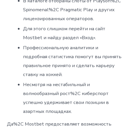
В каталоге отобраны слоты от Playson%2C
Spinomenal%2C Pragmatic Play и других
лицензированных операторов.
Для этого слишком перейти на сайт
Mostbet и найду раздел «Вход».
Профессиональную аналитики и
подробная статистика помогут вы принять
правильное принято и сделать карьеру
ставку на хоккей.
Несмотря на нестабильный и
волнообразный рост%2C киберспорт
успешно удерживает свои позиции в
азартных площадках.
Да%2C Mostbet предоставляет возможность