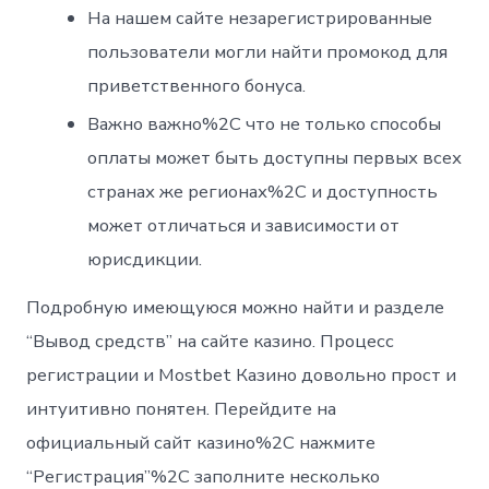
На нашем сайте незарегистрированные
пользователи могли найти промокод для
приветственного бонуса.
Важно важно%2C что не только способы
оплаты может быть доступны первых всех
странах же регионах%2C и доступность
может отличаться и зависимости от
юрисдикции.
Подробную имеющуюся можно найти и разделе
“Вывод средств” на сайте казино. Процесс
регистрации и Mostbet Казино довольно прост и
интуитивно понятен. Перейдите на
официальный сайт казино%2C нажмите
“Регистрация”%2C заполните несколько