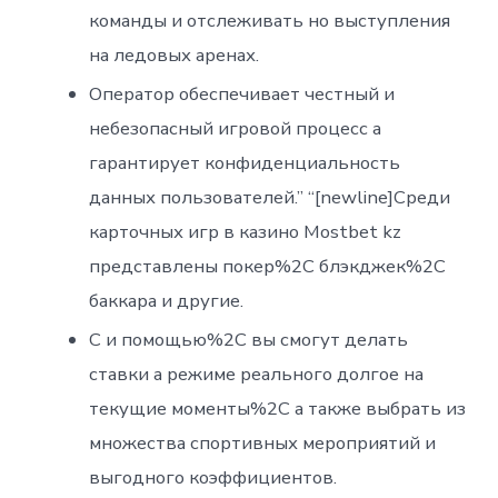
команды и отслеживать но выступления
на ледовых аренах.
Оператор обеспечивает честный и
небезопасный игровой процесс а
гарантирует конфиденциальность
данных пользователей.” “[newline]Среди
карточных игр в казино Mostbet kz
представлены покер%2C блэкджек%2C
баккара и другие.
С и помощью%2C вы смогут делать
ставки а режиме реального долгое на
текущие моменты%2C а также выбрать из
множества спортивных мероприятий и
выгодного коэффициентов.