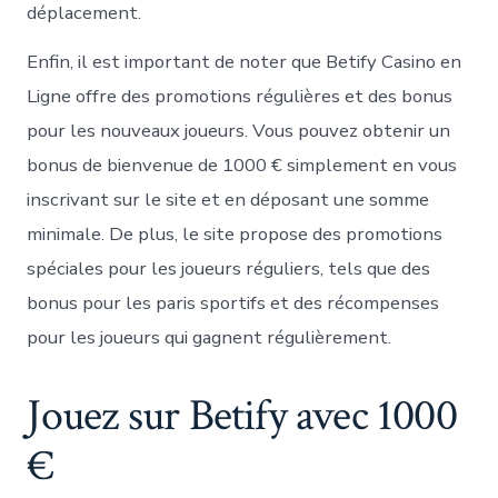
déplacement.
Enfin, il est important de noter que Betify Casino en
Ligne offre des promotions régulières et des bonus
pour les nouveaux joueurs. Vous pouvez obtenir un
bonus de bienvenue de 1000 € simplement en vous
inscrivant sur le site et en déposant une somme
minimale. De plus, le site propose des promotions
spéciales pour les joueurs réguliers, tels que des
bonus pour les paris sportifs et des récompenses
pour les joueurs qui gagnent régulièrement.
Jouez sur Betify avec 1000
€