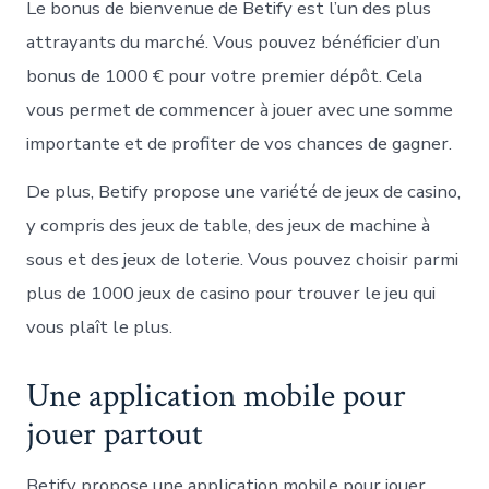
Le bonus de bienvenue de Betify est l’un des plus
attrayants du marché. Vous pouvez bénéficier d’un
bonus de 1000 € pour votre premier dépôt. Cela
vous permet de commencer à jouer avec une somme
importante et de profiter de vos chances de gagner.
De plus, Betify propose une variété de jeux de casino,
y compris des jeux de table, des jeux de machine à
sous et des jeux de loterie. Vous pouvez choisir parmi
plus de 1000 jeux de casino pour trouver le jeu qui
vous plaît le plus.
Une application mobile pour
jouer partout
Betify propose une application mobile pour jouer