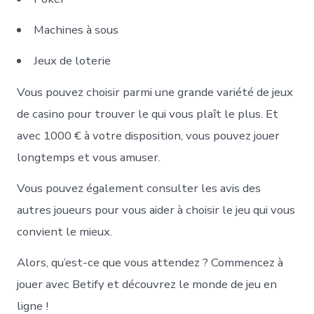
Machines à sous
Jeux de loterie
Vous pouvez choisir parmi une grande variété de jeux
de casino pour trouver le qui vous plaît le plus. Et
avec 1000 € à votre disposition, vous pouvez jouer
longtemps et vous amuser.
Vous pouvez également consulter les avis des
autres joueurs pour vous aider à choisir le jeu qui vous
convient le mieux.
Alors, qu’est-ce que vous attendez ? Commencez à
jouer avec Betify et découvrez le monde de jeu en
ligne !