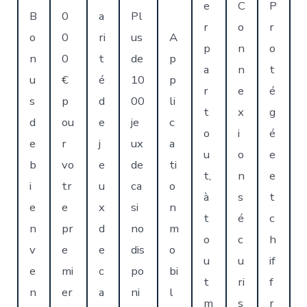
e
C
P
B
0
a
Pl
r
o
r
o
0
ri
us
A
p
n
o
n
0
t
de
p
a
n
t
u
€
é
10
p
r
e
é
s
p
d
00
li
t
x
g
d
ou
e
je
c
o
i
é
e
r
j
ux
a
u
o
e
b
vo
e
de
ti
t,
n
e
i
tr
u
ca
o
à
s
t
e
e
x
si
n
t
é
c
n
pr
d
no
m
o
c
h
v
e
e
dis
o
u
u
if
e
mi
c
po
bi
t
ri
f
n
er
a
ni
l
m
s
r