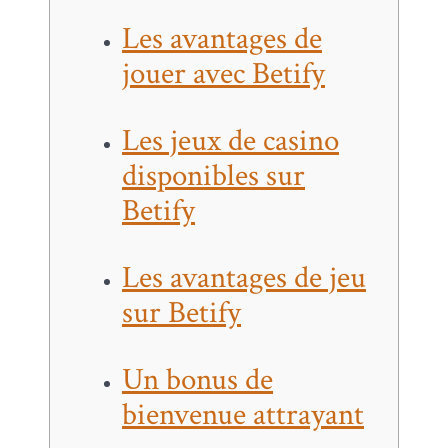
Les avantages de
jouer avec Betify
Les jeux de casino
disponibles sur
Betify
Les avantages de jeu
sur Betify
Un bonus de
bienvenue attrayant