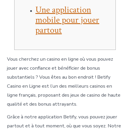
Une application
mobile pour jouer
partout
Vous cherchez un casino en ligne où vous pouvez
jouer avec confiance et bénéficier de bonus
substantiels ? Vous êtes au bon endroit ! Betify
Casino en Ligne est l’un des meilleurs casinos en
ligne français, proposant des jeux de casino de haute
qualité et des bonus attrayants.
Grâce à notre application Betify, vous pouvez jouer
partout et à tout moment, où que vous soyez. Notre